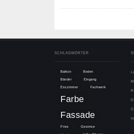
SCHLAGWÖRTER
S
Balkon
Boden
L
Bänder
Eingang
M
Esszimmer
Fachwerk
R
Farbe
D
Ü
Fassade
I
Fries
Gesimse