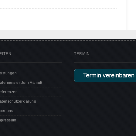
EITEN
TERMIN
eistungen
alermeister Jörn Aßmuß
eferenzen
atenschutzerklärung
ber uns
mpressum