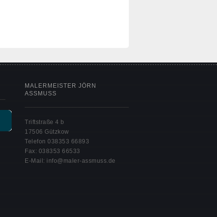
MALERMEISTER JÖRN
ASSMUSS
Triftstraße 4 b
17506 Gützkow
Telefon 038353 66893
Fax: 038353 66533
E-Mail: info@maler-assmuss.de