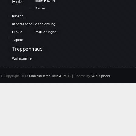
höhe Räume
Holz
Kamin
Klinker
mineralische Beschichtung
Praxis
Profilierungen
Tapete
Treppenhaus
Wohnzimmer
© Copyright 2013
Malermeister Jörn Aßmuß
| Theme by
WPExplorer