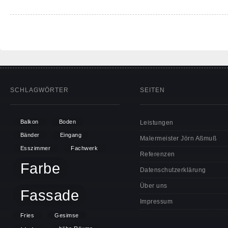
SCHLAGWÖRTER
SEITEN
Balkon
Boden
Leistungen
Bänder
Eingang
Malermeister Jörn Aßmuß
Esszimmer
Fachwerk
Referenzen
Farbe
Datenschutzerklärung
Über uns
Fassade
Impressum
Fries
Gesimse