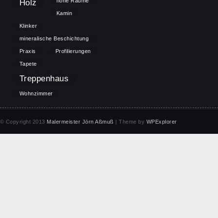
höhe Räume
Holz
Kamin
Klinker
mineralische Beschichtung
Praxis
Profilierungen
Tapete
Treppenhaus
Wohnzimmer
© Copyright 2013
Malermeister Jörn Aßmuß
| Theme by
WPExplorer