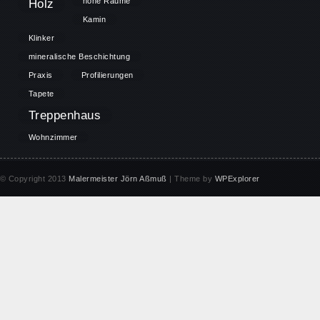
höhe Räume
Holz
Kamin
Klinker
mineralische Beschichtung
Praxis
Profilierungen
Tapete
Treppenhaus
Wohnzimmer
© Copyright 2013
Malermeister Jörn Aßmuß
| Theme by
WPExplorer