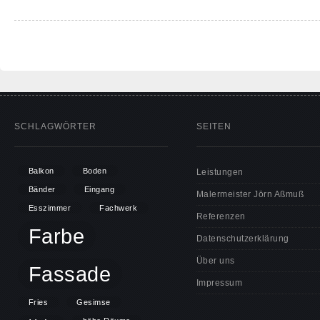
SCHLAGWÖRTER
SEITEN
Balkon
Boden
Leistungen
Bänder
Eingang
Malermeister Jörn Aßmuß
Esszimmer
Fachwerk
Referenzen
Farbe
Datenschutzerklärung
Über uns
Fassade
Impressum
Fries
Gesimse