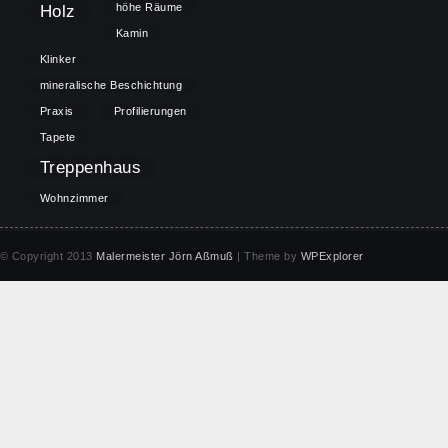
höhe Räume
Holz
Kamin
Klinker
mineralische Beschichtung
Praxis
Profilierungen
Tapete
Treppenhaus
Wohnzimmer
© Copyright 2013
Malermeister Jörn Aßmuß
| Theme by
WPExplorer