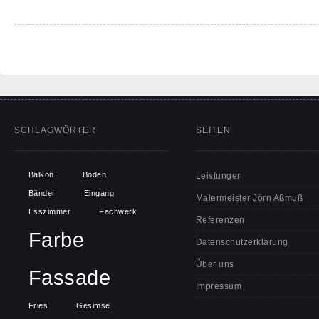
SCHLAGWÖRTER
SEITEN
Balkon
Boden
Leistungen
Bänder
Eingang
Malermeister Jörn Aßmuß
Esszimmer
Fachwerk
Referenzen
Farbe
Datenschutzerklärung
Über uns
Fassade
Impressum
Fries
Gesimse