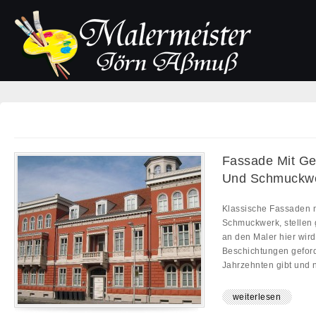
Fassade Mit Ge
Und Schmuckw
Klassische Fassaden m
Schmuckwerk, stellen
an den Maler hier wir
Beschichtungen geforde
Jahrzehnten gibt und n
weiterlesen