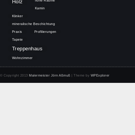
höhe Räume
Holz
Kamin
Klinker
mineralische Beschichtung
Praxis
Profilierungen
Tapete
Treppenhaus
Wohnzimmer
© Copyright 2013
Malermeister Jörn Aßmuß
| Theme by
WPExplorer