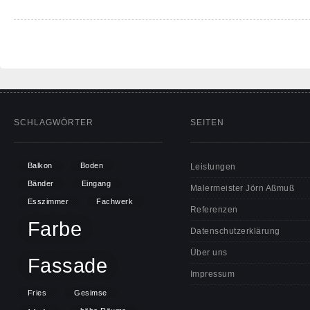
SCHLAGWÖRTER
SEITEN
Balkon
Boden
Leistungen
Bänder
Eingang
Malermeister Jörn Aßmuß
Esszimmer
Fachwerk
Referenzen
Farbe
Datenschutzerklärung
Über uns
Fassade
Impressum
Fries
Gesimse