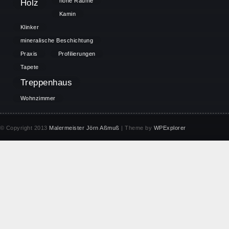
höhe Räume
Holz
Kamin
Klinker
mineralische Beschichtung
Praxis
Profilierungen
Tapete
Treppenhaus
Wohnzimmer
© Copyright 2013
Malermeister Jörn Aßmuß
| Theme by
WPExplorer